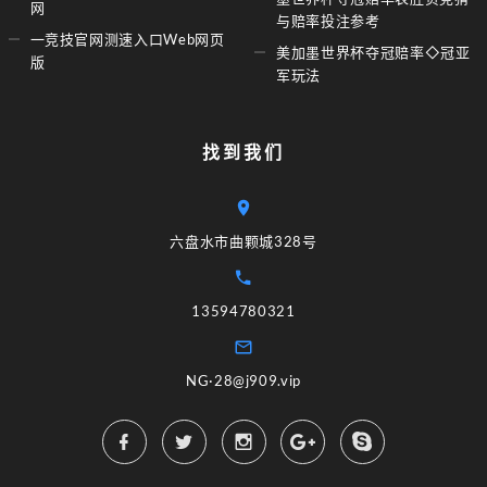
网
与赔率投注参考
一竞技官网测速入口Web网页
美加墨世界杯夺冠赔率◇冠亚
版
军玩法
找到我们
六盘水市曲颗城328号
13594780321
NG·28@j909.vip