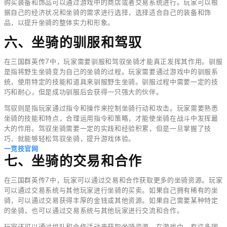
购买装备和饰品可以通过游戏中的商店或者交易系统进行。玩家可以根
据自己的经济状况和坐骑的需求进行选择，选择适合自己的装备和饰
品，以提升坐骑的整体实力和形象。
六、坐骑的驯服和驾驭
在三国群英传7中，玩家需要驯服和驾驭坐骑才能真正发挥其作用。驯服
是指将野生坐骑变为自己的坐骑的过程。玩家需要通过游戏中的驯服系
统，使用特定的技能和道具来驯服野生坐骑。驯服过程中需要一定的技
巧和耐心，但是成功驯服后会获得一只强大的伙伴。
驾驭则是指玩家通过指令和操作来控制坐骑行动和攻击。玩家需要熟悉
坐骑的技能和特点，合理运用指令和策略，才能使坐骑在战斗中发挥最
大的作用。驾驭坐骑需要一定的实践和经验积累，但是一旦掌握了技
巧，就能够轻松驾驭坐骑，提升游戏体验。
一竞技官网
七、坐骑的交易和合作
在三国群英传7中，玩家可以通过交易和合作获取更多的坐骑资源。玩家
可以通过交易系统与其他玩家进行坐骑的买卖。如果自己拥有稀有的坐
骑，可以通过交易获得丰厚的金钱或其他资源。如果自己需要某种特定
的坐骑，也可以通过交易系统与其他玩家进行交流和合作。
玩家还可以通过组队和合作活动来获取坐骑资源。在游戏中，有许多团